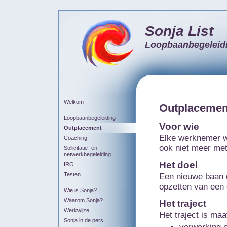
Sonja List
Loopbaanbegeleid
Welkom
Outplacemen
Loopbaanbegeleiding
Voor wie
Outplacement
Elke werknemer w
Coaching
ook niet meer met
Sollicitatie- en
netwerkbegeleiding
Het doel
IRO
Testen
Een nieuwe baan di
opzetten van een e
Wie is Sonja?
Waarom Sonja?
Het traject
Werkwijze
Het traject is ma
Sonja in de pers