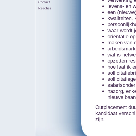
verwerking e
Contact
levens- en w
Reacties
een (nieuwe)
kwaliteiten, 
persoonlijkh
waar wordt j
oriëntatie o
maken van ee
arbeidsmark
wat is netwe
opzetten res
hoe laat ik 
sollicitatieb
sollicitatie
salarisonder
nazorg, enk
nieuwe baan
Outplacement duur
kandidaat verschi
zijn.